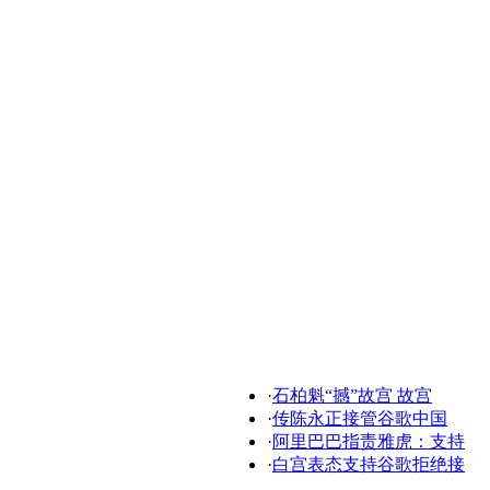
·
石柏魁“撼”故宫 故宫
·
传陈永正接管谷歌中国
·
阿里巴巴指责雅虎：支持
·
白宫表态支持谷歌拒绝接