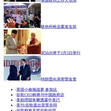
美国联邦工作人员清
犹他州枪击案发生前
尼泊尔将于3月5日举行
特朗普向亲密盟友查
·
英国小偷挑战赛 参加比
·
谷歌CEO称将与中国政府达
·
美助理国务卿透露中美已
·
美刊:谷歌退出背景非同
·
谷歌称将关闭谷歌中国