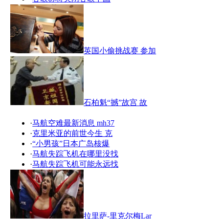
英国小偷挑战赛 参加
石柏魁“撼”故宫 故
·
马航空难最新消息 mh37
·
克里米亚的前世今生 克
·
“小男孩”日本广岛核爆
·
马航失踪飞机在哪里没找
·
马航失踪飞机可能永远找
拉里萨-里克尔梅Lar