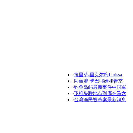
·
拉里萨-里克尔梅Larissa
·
阿丽娜·卡巴耶娃和普京
·
钓鱼岛屿最新事件中国军
·
飞机失联地点到底在马六
·
台湾渔民被杀案最新消息