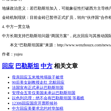
地缘政治意义：若巴勒斯坦加入，可能象征性打破西方主导秩
金砖机制现状：目前金砖已暂停正式扩员，转向“伙伴国”合作
4. 中方一贯立场
中方长期支持巴勒斯坦问题“两国方案”，此次回应与其推动国
本文“巴勒斯坦国家”来源：http://www.wenzhouzx.com/news
作者：yujeu
回应
巴勒斯坦
中方
相关文章
母亲回应玉米堆垮塌孩子被埋
90后美女副教授走红 北航回应
法国宣布正式承认巴勒斯坦国
安理会五常仅美国未承认巴勒斯坦国
以色列总理：绝不会有巴勒斯坦国 等着瞧
12306回应国庆开票即候补
中方回应美要求北约对华加税