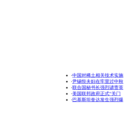
·
中国对稀土相关技术实施
·
尹锡悦夫妇在牢里过中秋
·
联合国秘书长强烈谴责英
·
美国联邦政府正式“关门
·
巴基斯坦奎达发生强烈爆