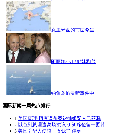
克里米亚的前世今生
阿丽娜·卡巴耶娃和普
钓鱼岛屿最新事件中
国际新闻一周热点排行
1
美国查理·柯克谋杀案被捕嫌疑人已获释
2
以色列总理遭离场抗议 伊朗席位留一照片
3
美国驻华大使馆：没钱了 停更