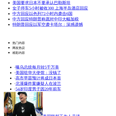
美国要求日本不要承认巴勒斯坦
女子停车5小时被收300 上海半岛酒店回应
中方回应以色列72小时内袭击6国
中方回应特朗普称愿对中印大幅加税
特朗普回应以军空袭卡塔尔：深感遗憾
热门内容
网友热议
精彩内容
·
曝乌总统每月转5千万美
·
美国驻华大使馆：没钱了
·
高市早苗预计将成日本首
·
北溪爆炸案嫌疑人在波兰
·
54岁印度男子因20年前车