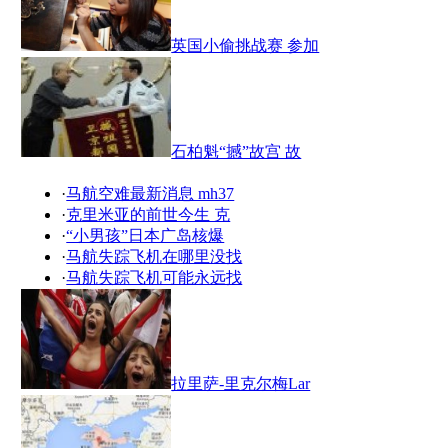
英国小偷挑战赛 参加
石柏魁“撼”故宫 故
·
马航空难最新消息 mh37
·
克里米亚的前世今生 克
·
“小男孩”日本广岛核爆
·
马航失踪飞机在哪里没找
·
马航失踪飞机可能永远找
拉里萨-里克尔梅Lar