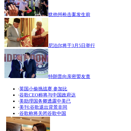
犹他州枪击案发生前
尼泊尔将于3月5日举行
特朗普向亲密盟友查
·
英国小偷挑战赛 参加比
·
谷歌CEO称将与中国政府达
·
美助理国务卿透露中美已
·
美刊:谷歌退出背景非同
·
谷歌称将关闭谷歌中国