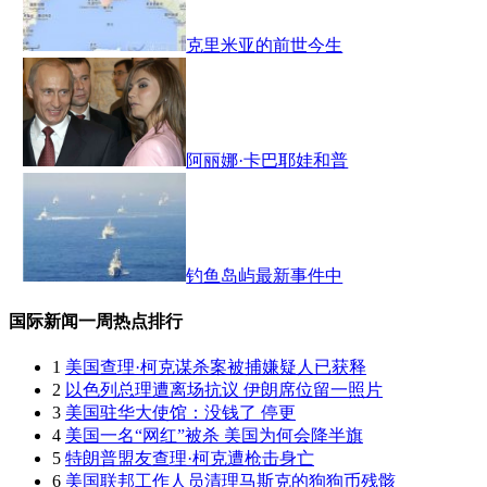
克里米亚的前世今生
阿丽娜·卡巴耶娃和普
钓鱼岛屿最新事件中
国际新闻一周热点排行
1
美国查理·柯克谋杀案被捕嫌疑人已获释
2
以色列总理遭离场抗议 伊朗席位留一照片
3
美国驻华大使馆：没钱了 停更
4
美国一名“网红”被杀 美国为何会降半旗
5
特朗普盟友查理·柯克遭枪击身亡
6
美国联邦工作人员清理马斯克的狗狗币残骸