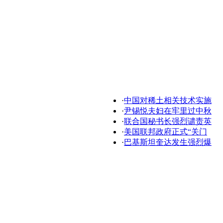
·
中国对稀土相关技术实施
·
尹锡悦夫妇在牢里过中秋
·
联合国秘书长强烈谴责英
·
美国联邦政府正式“关门
·
巴基斯坦奎达发生强烈爆