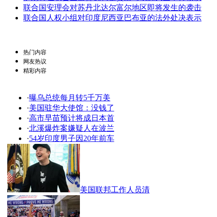
联合国安理会对苏丹北达尔富尔地区即将发生的袭击
联合国人权小组对印度尼西亚巴布亚的法外处决表示
热门内容
网友热议
精彩内容
·
曝乌总统每月转5千万美
·
美国驻华大使馆：没钱了
·
高市早苗预计将成日本首
·
北溪爆炸案嫌疑人在波兰
·
54岁印度男子因20年前车
美国联邦工作人员清