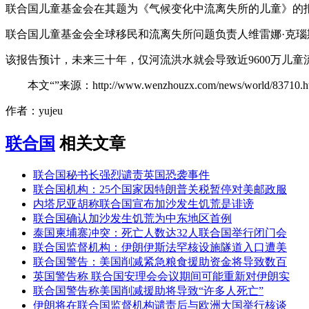
联合国儿童基金会在其题为《气候变化中流离失所的儿童》的报
联合国儿童基金会全球移民和流离失所问题负责人维雷娜·克瑙斯(V
该报告预计，未来三十年，仅河流洪水就会导致近9600万儿童
本文“”来源：http://www.wenzhouzx.com/news/world/8
作者：yujeu
联合国
相关文章
联合国秘书长强烈谴责英国恐袭事件
联合国机构：25个国家因特朗普关税暂停对美邮政服
内塔尼亚胡称联合国宣布加沙发生饥荒是诽谤
联合国确认加沙发生饥荒为中东地区首例
泰国柬埔寨冲突：死亡人数达32人联合国举行闭门会
联合国监督机构：伊朗伊斯法罕核设施隧道入口遭美
联合国警告：美国削减紧急粮食援助资金将导致数百
英国警告称 联合国安理会会议期间可能重新对伊朗实
联合国警告称美国削减援助将导致“许多人死亡”
伊朗将在联合国监督机构谴责后与欧洲大国举行核谈