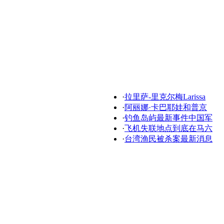
·
拉里萨-里克尔梅Larissa
·
阿丽娜·卡巴耶娃和普京
·
钓鱼岛屿最新事件中国军
·
飞机失联地点到底在马六
·
台湾渔民被杀案最新消息