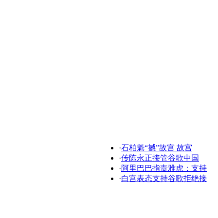
·
石柏魁“撼”故宫 故宫
·
传陈永正接管谷歌中国
·
阿里巴巴指责雅虎：支持
·
白宫表态支持谷歌拒绝接