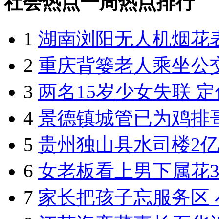
社会热点一周热点排行
1
湖南浏阳无人机烟花
2
重庆背篓老人乘坐公
3
两名15岁少女失联 
4
景德镇城管已为鸡排
5
贵州独山县水司楼2亿
6
女老板看上男下属花3
7
家长把孩子忘服务区