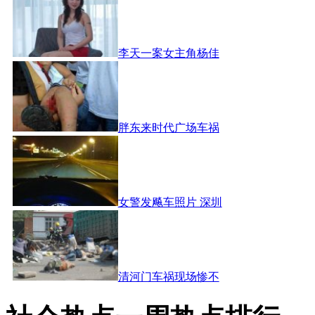
李天一案女主角杨佳
胖东来时代广场车祸
女警发飚车照片 深圳
清河门车祸现场惨不