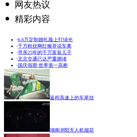
网友热议
精彩内容
·
6.6万定制婚礼脸上打绿光
·
千万粉丝网红猴哥说车离
·
寻亲25年的千万富翁儿子
·
北京交通已达严重拥堵
·
国庆假期 世界第一高桥
返程高速上的车尾挂
湖南浏阳无人机烟花