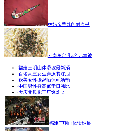
妈妈亲手缝的耐克书
云南牟定县2名儿童被
·
福建三明山体滑坡最新消
·
百名高三女生穿泳装练胆
·
欧美女性掀起晒体毛活动
·
中国男性身高低于日韩比
·
大庆龙凤化工厂爆炸 2
福建三明山体滑坡最