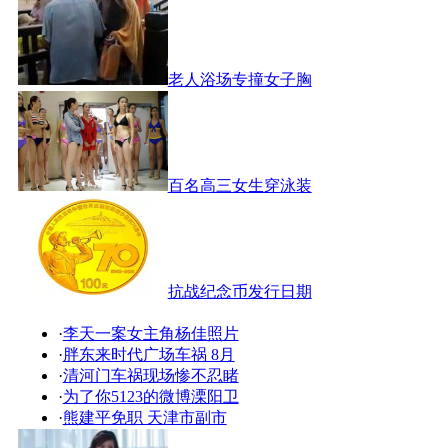
老人浴场专撞女子胸
百名高三女生穿泳装
抗战纪念币发行日期
·
李天一案女主角杨佳照片
·
胖东来时代广场车祸 8月
·
清河门车祸现场惨不忍睹
·
为了你5123的微博溧阳卫
·
熊建平免职 天津市副市